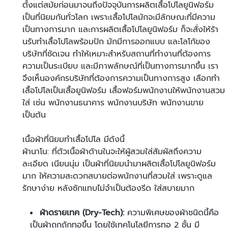
ตั้งแต่สมัยก่อนมาจนถึงปัจจุบันการ
ผลิตเสื้อโปโลยูนิฟอร์ม
เป็นที่นิยมกันทั่วโลก เพราะเสื้อโปโลมักจะมีลักษณะที่มีความ
เป็นทางการมาก และการ
ผลิตเสื้อโปโลยูนิฟอร์ม
ก็จะสั่งให้ร้า
นรับ
ทําเสื้อโปโล
พร้อมปัก มักมีการออกแบบ และโลโก้ของ
บริษัทที่ชัดเจน ทำให้เหมาะสำหรับสถานที่ทำงานที่ต้องการ
ความเป็นระเบียบ และมีภาพลักษณ์ที่เป็นทางการมากขึ้น เรา
จึงเห็นองค์กรบริษัทที่ต้องการความเป็นทางการสูง เลือก
ทำ
เสื้อโปโล
เป็นเสื้อยูนิฟอร์ม เสื้อฟอร์มพนักงานให้พนักงานสวม
ใส่ เช่น พนักงานธนาคาร พนักงานบริษัท พนักงานขาย
เป็นต้น
เนื้อผ้าที่นิยม
ทำเสื้อโปโล
มีดังนี้
ผ้านาโน: ที่ตัวเนื้อผ้าด้านในจะให้ผู้สวมใส่สัมผัสถึงความ
ละเอียด เนียนนุ่ม เป็นผ้าที่นิยมนำมา
ผลิตเสื้อโปโลยูนิฟอร์ม
มาก ให้ความสะดวกสบายต่อพนักงานที่สวมใส่ เพราะดูแล
รักษาง่าย หลังซักแทบไม่จำเป็นต้องรีด ใส่สบายมาก
ผ้าดรายเทค (Dry-Tech):
ความพิเศษของผ้าชนิดนี้คือ
เป็นผ้าถูกถักทอขึ้น โดยใช้เทคโนโลยีการทอ 2 ชั้น มี