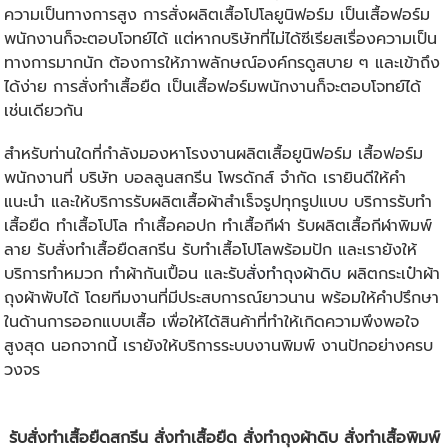
ความเป็นทางการสูง การสั่ง
ผลิตเสื้อโปโลยูนิฟอร์ม
เป็นเสื้อฟอร์ม
พนักงานก็จะตอบโจทย์ได้ แต่หากบริษัทที่ไม่ได้ซีเรียสเรื่องความเป็น
ทางการมากนัก ต้องการให้ภาพลักษณ์องค์กรดูสบาย ๆ และเข้าถึง
ได้ง่าย การ
สั่งทำเสื้อยืด
เป็นเสื้อฟอร์มพนักงานก็จะตอบโจทย์ได้
เช่นเดียวกัน
สำหรับท่านใดที่กำลังมองหาโรงงานผลิตเสื้อยูนิฟอร์ม เสื้อฟอร์ม
พนักงานที่ บริษัท บอลลูนสกรีน โพรดักส์ จำกัด เรายินดีให้คำ
แนะนำ และให้บริการรับผลิตเสื้อผ้าสำเร็จรูปทุกรูปแบบ บริการรับ
ทำ
เสื้อยืด
ทำเสื้อโปโล
ทำเสื้อคอปก
ทำเสื้อกีฬา
รับผลิตเสื้อกีฬาพิมพ์
ลาย
รับสั่งทําเสื้อยืดสกรีน
รับทําเสื้อโปโลพร้อมปัก
และเรายังให้
บริการทำหมวก ทำผ้ากันเปื้อน และรับ
สั่งทำถุงผ้าดิบ
ผลิตกระเป๋าผ้า
ถุงผ้าพับได้
โดยทีมงานที่มีประสบการณ์ยาวนาน พร้อมให้คำปรึกษา
ในด้านการออกแบบเสื้อ เพื่อให้ได้สินค้าที่ทำให้เกิดความพึงพอใจ
สูงสุด นอกจากนี้ เรายังให้บริการระบบงานพิมพ์ งานปักอย่างครบ
วงจร
รับสั่งทําเสื้อยืดสกรีน
สั่งทำเสื้อยืด
สั่งทำถุงผ้าดิบ
สั่งทำเสื้อพิมพ์