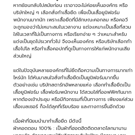
หากย้อนกลับไปสมัยก่อน เราอาจจะไม่ค่อยเห็นองค์กร หรือ
บริษัทใหญ่ ๆ เลือก
สั่งทำเสื้อยืด
เพื่อเป็นเสื้อยูนิฟอร์ม
พนักงานมากนัก เพราะเสื้อยืดที่มีลักษณะคอกลม หรือคอวี
จะถูกมองว่าไม่เหมาะสมในเวลางาน แต่จะเหมาะเป็นเสื้อที่สวม
ใส่ในเวลาที่ไม่เป็นทางการ หรือเรียกง่าย ๆ ว่าเหมาะสำหรับ
แต่งเป็นชุดไปรเวททั่วไป จึงจะเห็นองค์กร หรือบริษัทเลือก
ทำ
เสื้อโปโล
หรือ
ทำเสื้อคอปก
ที่ดูเป็นทางการให้แก่พนักงานเสีย
ส่วนใหญ่
แต่ในปัจจุบันหลายองค์กรที่ไม่ยึดถือความเป็นทางการมากเท่า
ไหร่นัก ได้หันมาสนใจ
สั่งทำเสื้อยืด
เป็นยูนิฟอร์มมากขึ้น
ตัวอย่างเช่น บริษัทสตาร์ทอัพหลายแห่ง เลือก
ทำเสื้อยืด
เป็น
เสื้อยูนิฟอร์ม เสื้อฟอร์มพนักงาน ได้สวมใส่ที่ออฟฟิศกันมาก
หากต้องเข้าประชุม หรือมีกิจกรรมที่เป็นทางการ เพียงแค่ส่วม
เสื้อเบลเซอร์ ก็จะได้ลุคที่เรียบร้อย และทางการขึ้นอีกด้วย
เนื้อผ้าที่นิยมนำมา
ทำเสื้อยืด
มีดังนี้
ผ้าคอตตอน 100% : เป็นผ้าที่ฮอตฮิตติดตลาดโลกมานาน