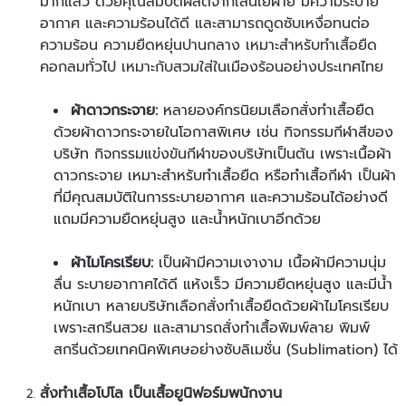
มากแล้ว ด้วยคุณสมบัติผลิตจากเส้นใยฝ้าย มีความระบาย
อากาศ และความร้อนได้ดี และสามารถดูดซับเหงื่อทนต่อ
ความร้อน ความยืดหยุ่นปานกลาง เหมาะสำหรับ
ทำเสื้อยืด
คอกลมทั่วไป เหมาะกับสวมใส่ในเมืองร้อนอย่างประเทศไทย
ผ้าดาวกระจาย:
หลายองค์กรนิยมเลือก
สั่งทำเสื้อยืด
ด้วยผ้าดาวกระจายในโอกาสพิเศษ เช่น กิจกรรมกีฬาสีของ
บริษัท กิจกรรมแข่งขันกีฬาของบริษัทเป็นต้น เพราะเนื้อผ้า
ดาวกระจาย เหมาะสำหรับ
ทำเสื้อยืด
หรือทำเสื้อกีฬา เป็นผ้า
ที่มีคุณสมบัติในการระบายอากาศ และความร้อนได้อย่างดี
แถมมีความยืดหยุ่นสูง และน้ำหนักเบาอีกด้วย
ผ้าไมโครเรียบ:
เป็นผ้ามีความเงางาม เนื้อผ้ามีความนุ่ม
ลื่น ระบายอากาศได้ดี แห้งเร็ว มีความยืดหยุ่นสูง และมีน้ำ
หนักเบา หลายบริษัทเลือก
สั่งทำเสื้อยืด
ด้วยผ้าไมโครเรียบ
เพราะสกรีนสวย และสามารถ
สั่งทำเสื้อพิมพ์ลาย
พิมพ์
สกรีนด้วยเทคนิคพิเศษอย่างซับลิเมชั่น (Sublimation) ได้
สั่ง
ทำเสื้อโปโล
เป็นเสื้อยูนิฟอร์มพนักงาน