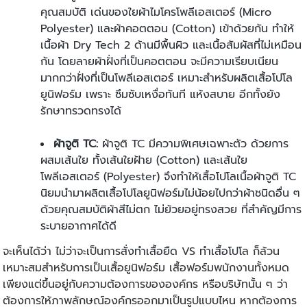
คุณสมบัติ เด่นของใยผ้าไมโครโพลีเอสเตอร์ (Micro
Polyester) และผ้าคอตตอน (Cotton) เข้าด้วยกัน ทำให้
เนื้อผ้า Dry Tech 2 ด้านมีพื้นผิว และเนื้อสัมผัสที่ไม่เหมือน
กัน โดยลายผ้าฝั่งที่เป็นคอตตอน จะมีความเรียบเนียน
มากกว่าฝั่งที่เป็นโพลีเอสเตอร์ เหมาะสำหรับ
ผลิตเสื้อโปโล
ยูนิฟอร์ม
เพราะ ซึมซับเหงื่อทันที แห้งสบาย อีกทั้งยัง
รักษาทรวดทรงได้
ผ้าจูติ TC:
ผ้าจูติ TC มีความพิเศษเฉพาะตัว ด้วยการ
ผสมเส้นใย ทั้งเส้นใยฝ้าย (Cotton) และเส้นใย
โพลีเอสเตอร์ (Polyester) จึงทำให้เสื้อโปโลเนื้อผ้าจูติ TC
นิยมนำมา
ผลิตเสื้อโปโลยูนิฟอร์ม
ไม่น้อยไปกว่าผ้าชนิดอื่น ๆ
ด้วยคุณสมบัติผ้าสีไม่ตก ไม่ย้วยอยู่ทรงสวย ที่สำคัญมีการ
ระบายอากาศได้ดี
จะเห็นได้ว่า ไม่ว่าจะเป็นการ
สั่งทำเสื้อยืด
VS
ทำเสื้อโปโล
ก็ล้วน
เหมาะสมสำหรับการเป็นเสื้อยูนิฟอร์ม เสื้อฟอร์มพนักงานทั้งหมด
เพียงแต่ขึ้นอยู่กับความต้องการขององค์กร หรือบริษัทนั้น ๆ ว่า
ต้องการให้ภาพลักษณ์องค์กรออกมาเป็นรูปแบบไหน หากต้องการ