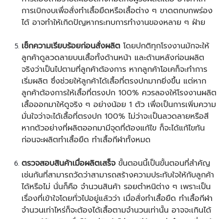
การเบิกงบเพื่อสั่งทำเสื้อยืดหรือเสื้อต่าง ๆ ขาดตกบกพร่อง
ได้ อาจทำให้เกิดปัญหากระทบการทำงานของหลาย ๆ ฝ่าย
เช็กความเรียบร้อยก่อนสั่งผลิต
โดยปกติทุกโรงงานมักจะให้
ลูกค้าดูลวดลายบนเสื้อทั้งด้านหน้า และด้านหลังก่อนผลิต
จริงว่าเป็นไปตามที่ลูกค้าต้องการ หากลูกค้าโอเคก็จะทำการ
เริ่มผลิต ซึ่งช่วยให้ลูกค้าได้เสื้อที่ตรงปกมากยิ่งขึ้น แต่หาก
ลูกค้าต้องการให้เสื้อที่ตรงปก 100% ควรลองให้โรงงานผลิต
เสื้อออกมาให้ดูจริง ๆ อย่างน้อย 1 ตัว เพื่อเป็นการเพิ่มความ
มั่นใจว่าจะได้เสื้อที่ตรงปก 100% ไม่ว่าจะเป็นลวดลายหรือสี
หากตัวอย่างที่ผลิตออกมามีจุดที่ต้องแก้ไข ก็จะได้แก้ไขทัน
ก่อนจะผลิตทำเสื้อยืด ทำเสื้อกีฬาทั้งหมด
ตรวจสอบสินค้าเมื่อผลิตเสร็จ
ขั้นตอนนี้เป็นขั้นตอนที่สำคัญ
เช่นกันที่สามารถวัดว่าสามารถสร้างความประทับใจให้กับลูกค้า
ได้หรือไม่ นั่นก็คือ จำนวนสินค้า รอยตำหนิต่าง ๆ เพราะเป็น
เรื่องที่เข้าใจโดยทั่วไปอยู่แล้วว่า เมื่อ
สั่งทำเสื้อยืด
ทำเสื้อกีฬา
จำนวนเท่าไหร่ก็จะต้องได้เสื้อตามจำนวนเท่านั้น อาจจะเกินได้