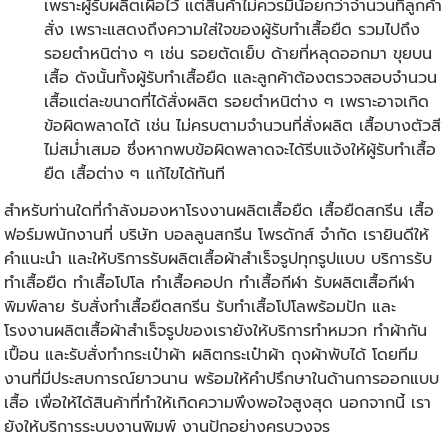
เพราะผู้รับผลิตเผื่อไว้ แต่สินค้าไม่ควรมีน้อยกว่าจำนวนที่ลูกค้า
สั่ง เพราะแสดงถึงความใส่ใจของผู้รับทำเสื้อยืด รวมไปถึง
รอยตำหนิต่าง ๆ เช่น รอยตัดเย็บ ด้ายที่หลุดออกมา ขุยบน
เสื้อ ดังนั้นทั้งผู้รับทำเสื้อยืด และลูกค้าต้องตรวจสอบจำนวน
เสื้อแต่ละขนาดที่ได้สั่งผลิต รอยตำหนิต่าง ๆ เพราะอาจเกิด
ข้อผิดพลาดได้ เช่น ไม่ครบตามจำนวนที่สั่งผลิต เสื้อบางตัวสี
ไม่สม่ำเสมอ ซึ่งหากพบข้อผิดพลาดจะได้รีบแจ้งให้ผู้รับทำเสื้อ
ยืด เสื้อต่าง ๆ แก้ไขได้ทันที
สำหรับท่านใดที่กำลังมองหาโรงงานผลิตเสื้อยืด เสื้อยืดสกรีน เสื้อ
ฟอร์มพนักงานที่ บริษัท บอลลูนสกรีน โพรดักส์ จำกัด เรายินดีให้
คำแนะนำ และให้บริการรับผลิตเสื้อผ้าสำเร็จรูปทุกรูปแบบ บริการรับ
ทำเสื้อยืด
ทำเสื้อโปโล
ทำเสื้อคอปก
ทำเสื้อกีฬา
รับผลิตเสื้อกีฬา
พิมพ์ลาย
รับสั่งทําเสื้อยืดสกรีน รับทําเสื้อโปโลพร้อมปัก และ
โรงงานผลิตเสื้อผ้าสำเร็จรูปของเรายังให้บริการทำหมวก ทำผ้ากัน
เปื้อน และรับสั่งทำกระเป๋าผ้า
ผลิตกระเป๋าผ้า
ถุงผ้าพับได้ โดยทีม
งานที่มีประสบการณ์ยาวนาน พร้อมให้คำปรึกษาในด้านการออกแบบ
เสื้อ เพื่อให้ได้สินค้าที่ทำให้เกิดความพึงพอใจสูงสุด นอกจากนี้ เรา
ยังให้บริการระบบงานพิมพ์ งานปักอย่างครบวงจร