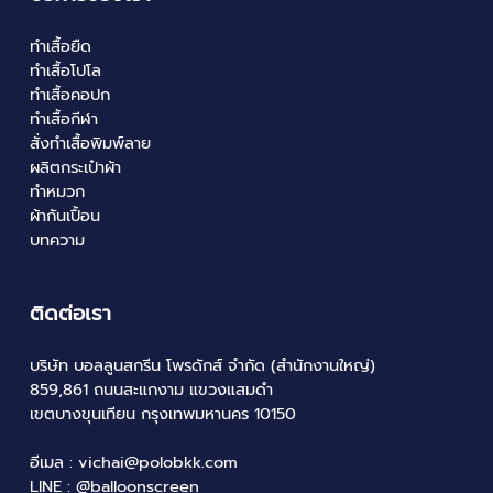
ทำเสื้อยืด
ทำเสื้อโปโล
ทำเสื้อคอปก
ทำเสื้อกีฬา
สั่งทำเสื้อพิมพ์ลาย
ผลิตกระเป๋าผ้า
ทำหมวก
ผ้ากันเปื้อน
บทความ
ติดต่อเรา
บริษัท บอลลูนสกรีน โพรดักส์ จำกัด (สำนักงานใหญ่)
859,861 ถนนสะแกงาม แขวงแสมดำ
เขตบางขุนเทียน กรุงเทพมหานคร 10150
อีเมล :
vichai@polobkk.com
LINE :
@
ิballoonscreen