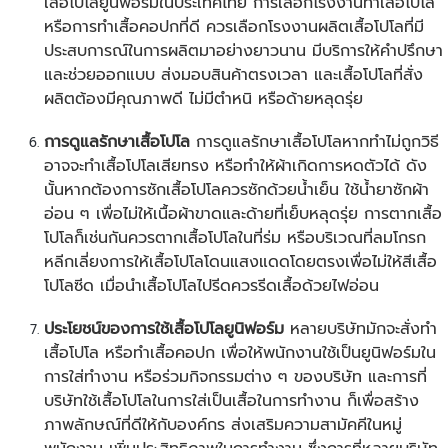
เสื้อโปโลยูนิฟอร์มในประเทศไทย การเลือกโรงงานทำเสื้อโปโล
หรือการทำเสื้อคอปกที่ดี ควรเลือกโรงงานผลิตเสื้อโปโลที่มี
ประสบการณ์ในการผลิตมาอย่างยาวนาน มีบริการให้คำปรึกษา
และช่วยออกแบบ ส่งมอบสินค้าตรงเวลา และเสื้อโปโลที่สั่ง
ผลิตต้องมีคุณภาพดี ไม่มีตำหนิ หรือด้ายหลุดรุ่ย
การดูแลรักษาเสื้อโปโล
การดูแลรักษาเสื้อโปโลหากทำไม่ถูกวิธี
อาจจะทำเสื้อโปโลเสียทรง หรือทำให้ผ้าเกิดการหดตัวได้ ดัง
นั้นหากต้องการซักเสื้อโปโลควรซักด้วยน้ำเย็น ใช้น้ำยาซักผ้า
อ่อน ๆ เพื่อไม่ให้เนื้อผ้าขาดและด้ายที่เย็บหลุดรุ่ย การตากเสื้อ
โปโลก็เช่นกันควรตากเสื้อโปโลในที่ร่ม หรือบริเวณที่ลมโกรก
หลีกเลี่ยงการให้เสื้อโปโลโดนแสงแดดโดยตรงเพื่อไม่ให้สีเสื้อ
โปโลซีด เมื่อนำเสื้อโปโลไปรีดควรรีดเสื้อด้วยไฟอ่อน
ประโยชน์ของการใช้เสื้อโปโลยูนิฟอร์ม
หลายบริษัทมักจะสั่งทำ
เสื้อโปโล หรือทำเสื้อคอปก เพื่อให้พนักงานใช้เป็นยูนิฟอร์มใน
การใส่ทำงาน หรือร่วมกิจกรรมต่าง ๆ ของบริษัท และการที่
บริษัทใช้เสื้อโปโลในการใส่เป็นเสื้อในการทำงาน ก็เพื่อสร้าง
ภาพลักษณ์ที่ดีให้กับองค์กร ส่งเสริมความสามัคคีในหมู่