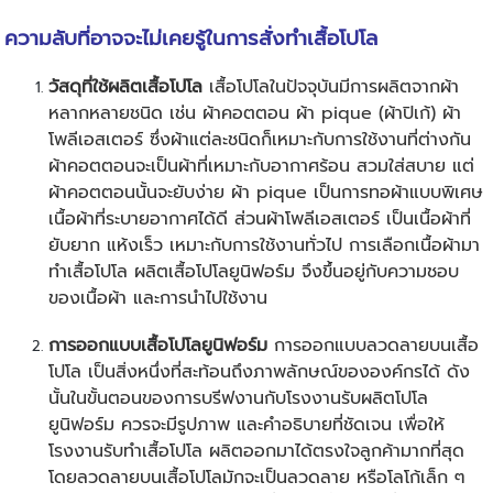
ความลับที่อาจจะไม่เคยรู้ในการสั่ง
ทำเสื้อโปโล
วัสดุที่ใช้ผลิตเสื้อโปโล
เสื้อโปโลในปัจจุบันมีการผลิตจากผ้า
หลากหลายชนิด เช่น ผ้าคอตตอน ผ้า pique (ผ้าปิเก้) ผ้า
โพลีเอสเตอร์ ซึ่งผ้าแต่ละชนิดก็เหมาะกับการใช้งานที่ต่างกัน
ผ้าคอตตอนจะเป็นผ้าที่เหมาะกับอากาศร้อน สวมใส่สบาย แต่
ผ้าคอตตอนนั้นจะยับง่าย ผ้า pique เป็นการทอผ้าแบบพิเศษ
เนื้อผ้าที่ระบายอากาศได้ดี ส่วนผ้าโพลีเอสเตอร์ เป็นเนื้อผ้าที่
ยับยาก แห้งเร็ว เหมาะกับการใช้งานทั่วไป การเลือกเนื้อผ้ามา
ทำเสื้อโปโล ผลิตเสื้อโปโลยูนิฟอร์ม จึงขึ้นอยู่กับความชอบ
ของเนื้อผ้า และการนำไปใช้งาน
การออกแบบเสื้อโปโลยูนิฟอร์ม
การออกแบบลวดลายบนเสื้อ
โปโล เป็นสิ่งหนึ่งที่สะท้อนถึงภาพลักษณ์ขององค์กรได้ ดัง
นั้นในขั้นตอนของการบรีฟงานกับโรงงานรับผลิตโปโล
ยูนิฟอร์ม ควรจะมีรูปภาพ และคำอธิบายที่ชัดเจน เพื่อให้
โรงงานรับทำเสื้อโปโล ผลิตออกมาได้ตรงใจลูกค้ามากที่สุด
โดยลวดลายบนเสื้อโปโลมักจะเป็นลวดลาย หรือโลโก้เล็ก ๆ