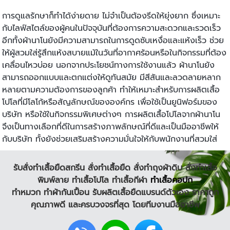
การดูแลรักษาก็ทำได้ง่ายดาย ไม่จำเป็นต้องรีดให้ยุ่งยาก ซึ่งเหมาะ
กับไลฟ์สไตล์ของผู้คนในปัจจุบันที่ต้องการความสะดวกและรวดเร็ว
อีกทั้งผ้านาโนยังมีความสามารถในการดูดซับเหงื่อและแห้งเร็ว ช่วย
ให้ผู้สวมใส่รู้สึกแห้งสบายแม้ในวันที่อากาศร้อนหรือในกิจกรรมที่ต้อง
เคลื่อนไหวบ่อย นอกจากประโยชน์ทางการใช้งานแล้ว ผ้านาโนยัง
สามารถออกแบบและตกแต่งให้ดูทันสมัย มีสีสันและลวดลายหลาก
หลายตามความต้องการของลูกค้า ทำให้เหมาะสำหรับการผลิตเสื้อ
โปโลที่มีโลโก้หรือสัญลักษณ์ขององค์กร เพื่อใช้เป็นยูนิฟอร์มของ
บริษัท หรือใช้ในกิจกรรมพิเศษต่างๆ การผลิตเสื้อโปโลจากผ้านาโน
จึงเป็นทางเลือกที่ดีในการสร้างภาพลักษณ์ที่ดีและเป็นมืออาชีพให้
กับบริษัท ทั้งยังช่วยเสริมสร้างความมั่นใจให้กับพนักงานที่สวมใส่
รับสั่งทําเสื้อยืดสกรีน
สั่งทำเสื้อยืด
สั่งทำถุงผ้าดิบ
สั่งทำเสื้อ
พิมพ์ลาย
ทำเสื้อโปโล
ทำเสื้อกีฬา
ทำเสื้อคอปก
ทำหมวก ทำผ้ากันเปื้อน
รับผลิตเสื้อยืดแบรนด์ตัวเอง
ราคาถูก
คุณภาพดี และครบวงจรที่สุด โดยทีมงานมืออาชีพ